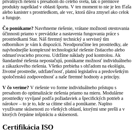
privátnych riešení s presahom do celého sveta, tak o prémiové
produkty napríklad v oblasti športu. V ten moment to nie je len fľaša
alebo kanister s prostriedkom, ale vec, ktorá dáva zmysel ako celok
a funguje.
Čo ponúkame?
Navrhneme riešenie, vrátane možnosti otestovania
účinnosti priamo v prevádzke a nastavenia fungovania práce s
prostriedkami Star. Náš firemný technický a servisný tím
odborníkov je vám k dispozícii. Neodporučíme len prostriedky, ale
najvhodnejšie komplexné technologické riešenie čistiaceho alebo
odmasťovacieho procesu. Udržíme náklady pod kontrolou. Ak
štandardné riešenia nepostačujú, ponúkame možnosť individuálneho
a zákazkového riešenia. Všetko prebieha s ohľadom na ekológiu,
životné prostredie, udržateľnosť, platnú legislatívu a predovšetkým
spoločenskú zodpovednosť a naše firemné hodnoty a princípy.
V čo veríme?
V riešenie vo forme individuálneho prístupu s
presahom do optimalizácie riešenia priamo na mieru. Modulárne
prostriedky vyvíjané podľa požiadaviek a špecifických potrieb a
nárokov – to je to, kde sa cítime silní a ponúkame. Naplno
využívame skúsenosti zo všetkých oblastí, ktorými sme prešli a v
ktorých čerpáme inšpiráciu a skúsenosti.
Certifikácia ISO