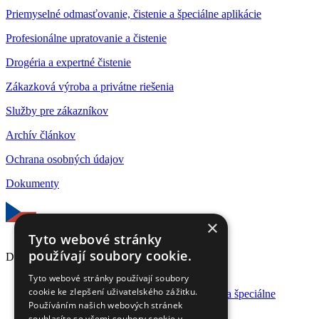
Priemyselné odmasťovanie, čistenie a špeciálne aplikácie
Profesionálne upratovanie a čistenie
Drogéria a expertné čistenie
Zákazková výroba a privátne riešenia
Služby pre zákazníkov
Archív článkov
Ochrana osobných údajov
Dokumenty
×
Tyto webové stránky
používají soubory cookie.
Design by
Zema.design
Tyto webové stránky používají soubory
Produktové rady
cookie ke zlepšení uživatelského zážitku.
Priemyselné odmasťovanie, čistenie a špeciálne
Používáním našich webových stránek
aplikácie
souhlasíte se všemi soubory cookie v