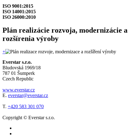
ISO 9001:2015
ISO 14001:2015
ISO 26000:2010
Plán realizácie rozvoja, modernizácie a
rozšírenia výroby
+
Everstar s.r.o.
Bludovská 1969/18
787 01 Šumperk
Czech Republic
www.everstar.cz
E.
everstar@everstar.cz
T.
+420 583 301 070
Copyright © Everstar s.r.o.