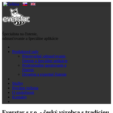
Špecialista na čistenie,
odmasťovanie a špeciálne aplikácie
Produktové rady
Priemyselné odmasťovanie,
čistenie a špeciálne aplikácie
Profesionálne upratovanie a
čistenie
Drogéria a expertné čistenie
Služby
Privátne riešenia
O spoločnosti
Kontakty
Everstar s.r.o. - český výrobca s tradíciou