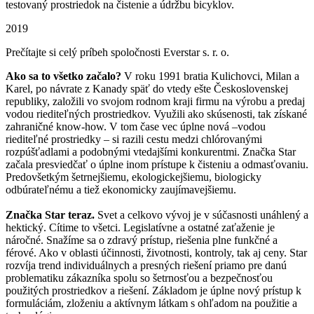
testovaný prostriedok na čistenie a údržbu bicyklov.
2019
Prečítajte si celý príbeh spoločnosti Everstar s. r. o.
Ako sa to všetko začalo?
V roku 1991 bratia Kulichovci, Milan a
Karel, po návrate z Kanady späť do vtedy ešte Československej
republiky, založili vo svojom rodnom kraji firmu na výrobu a predaj
vodou riediteľných prostriedkov. Využili ako skúsenosti, tak získané
zahraničné know-how. V tom čase vec úplne nová –vodou
riediteľné prostriedky – si razili cestu medzi chlórovanými
rozpúšťadlami a podobnými vtedajšími konkurentmi. Značka Star
začala presviedčať o úplne inom prístupe k čisteniu a odmasťovaniu.
Predovšetkým šetrnejšiemu, ekologickejšiemu, biologicky
odbúrateľnému a tiež ekonomicky zaujímavejšiemu.
Značka Star teraz.
Svet a celkovo vývoj je v súčasnosti unáhlený a
hektický. Cítime to všetci. Legislatívne a ostatné zaťaženie je
náročné. Snažíme sa o zdravý prístup, riešenia plne funkčné a
férové. Ako v oblasti účinnosti, životnosti, kontroly, tak aj ceny. Star
rozvíja trend individuálnych a presných riešení priamo pre danú
problematiku zákazníka spolu so šetrnosťou a bezpečnosťou
použitých prostriedkov a riešení. Základom je úplne nový prístup k
formuláciám, zloženiu a aktívnym látkam s ohľadom na použitie a