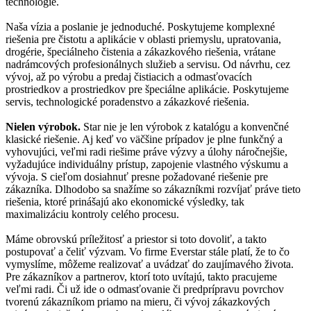
technológie.
Naša vízia a poslanie je jednoduché. Poskytujeme komplexné
riešenia pre čistotu a aplikácie v oblasti priemyslu, upratovania,
drogérie, špeciálneho čistenia a zákazkového riešenia, vrátane
nadrámcových profesionálnych služieb a servisu. Od návrhu, cez
vývoj, až po výrobu a predaj čistiacich a odmasťovacích
prostriedkov a prostriedkov pre špeciálne aplikácie. Poskytujeme
servis, technologické poradenstvo a zákazkové riešenia.
Nielen výrobok.
Star nie je len výrobok z katalógu a konvenčné
klasické riešenie. Aj keď vo väčšine prípadov je plne funkčný a
vyhovujúci, veľmi radi riešime práve výzvy a úlohy náročnejšie,
vyžadujúce individuálny prístup, zapojenie vlastného výskumu a
vývoja. S cieľom dosiahnuť presne požadované riešenie pre
zákazníka. Dlhodobo sa snažíme so zákazníkmi rozvíjať práve tieto
riešenia, ktoré prinášajú ako ekonomické výsledky, tak
maximalizáciu kontroly celého procesu.
Máme obrovskú príležitosť a priestor si toto dovoliť, a takto
postupovať a čeliť výzvam. Vo firme Everstar stále platí, že to čo
vymyslíme, môžeme realizovať a uvádzať do zaujímavého života.
Pre zákazníkov a partnerov, ktorí toto uvítajú, takto pracujeme
veľmi radi. Či už ide o odmasťovanie či predprípravu povrchov
tvorenú zákazníkom priamo na mieru, či vývoj zákazkových